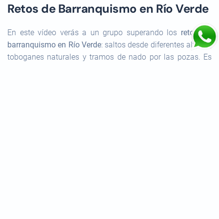
Retos de Barranquismo en Río Verde
En este vídeo verás a un grupo superando los
retos del
barranquismo en Río Verde
: saltos desde diferentes alturas,
toboganes naturales y tramos de nado por las pozas. Es
una buena muestra de lo que puedes esperar en un
descenso de nivel deportivo, con la emoción de los saltos
más altos y la diversión del grupo avanzando por el cauce.
Nuestro primer Barranquismo en Río
Verde
Este vídeo recoge la experiencia de un grupo que hace
barranquismo en Río Verde por primera vez
. Verás la fase
inicial del descenso, las explicaciones del guía y los
primeros saltos de iniciación. Es el vídeo ideal si tú
también vas a hacer barranquismo por primera vez y