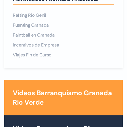
Rafting Rio Genil
Puenting Granada
Paintball en Granada
Incentivos de Empresa
Viajes Fin de Curso
Vídeos Barranquismo Granada
Rio Verde